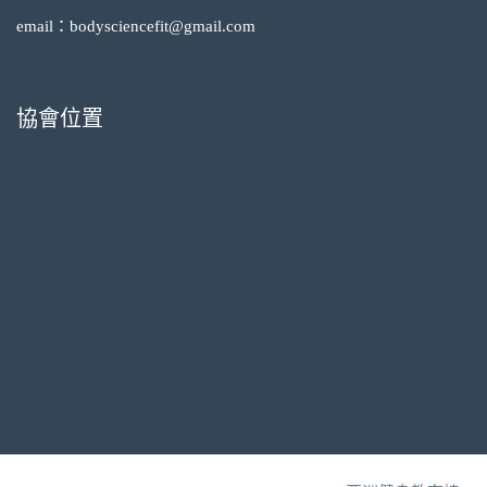
email：bodysciencefit@gmail.com
協會位置