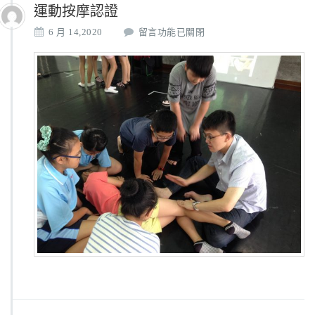
運動按摩認證
在
6 月 14,2020
留言功能已關閉
〈運
動
按
摩
認
證〉
中