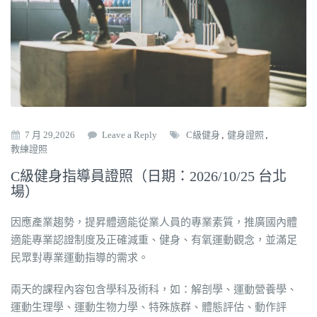
7 月 29,2026
Leave a Reply
C級健身
,
健身證照
,
教練證照
C級健身指導員證照（日期：2026/10/25 台北
場）
因應產業趨勢，提昇體適能從業人員的專業素質，推廣國內體
適能專業認證制度及正確減重、健身、有氧運動觀念，並滿足
民眾對專業運動指導的需求。
兩天的課程內容包含學科及術科，如：解剖學、運動營養學、
運動生理學、運動生物力學、特殊族群、體態評估、動作評