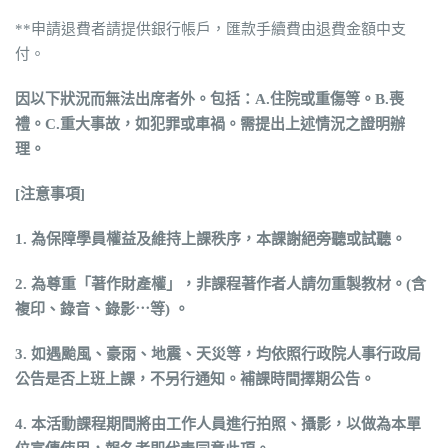
**申請退費者請提供銀行帳戶，匯款手續費由退費金額中支
付。
因以下狀況而無法出席者外。包括：
A.
住院或重傷等。
B.
喪
禮。
C.
重大事故，如犯罪或車禍。需提出上述情況之證明辦
理。
[
注意事項
]
1.
為保障學員權益及維持上課秩序，本課謝絕旁聽或試聽。
2.
為尊重「著作財產權」，非課程著作者人請勿重製教材。
(
含
複印、錄音、錄影⋯
等
)
。
3.
如遇颱風、豪雨、地震、天災等，均依照行政院人事行政局
公告是否上班上課，不另行通知。補課時間擇期公告。
4. 本活動課程期間將由工作人員進行拍照、攝影，以做為本單