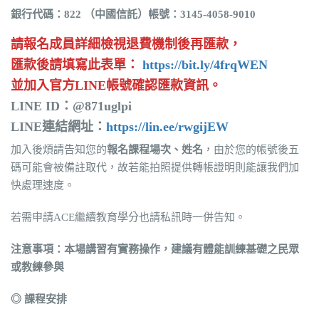
銀行代碼：822 （中國信託）帳號：3145-4058-9010
請報名成員詳細檢視退費機制後再匯款，
匯款後請填寫此表單：
https://bit.ly/4frqWEN
並加入官方LINE帳號確認匯款資訊。
LINE ID：@871uglpi
LINE連結網址：
https://lin.ee/rwgijEW
加入後煩請告知您的
報名課程場次、姓名
，由於您的帳號後五
碼可能會被備註取代，故若能拍照提供轉帳證明則能讓我們加
快處理速度。
若需申請ACE繼續教育學分也請私訊時一併告知。
注意事項：本場講習有實務操作，建議有體能訓練基礎之民眾
或教練參與
◎ 課程安排