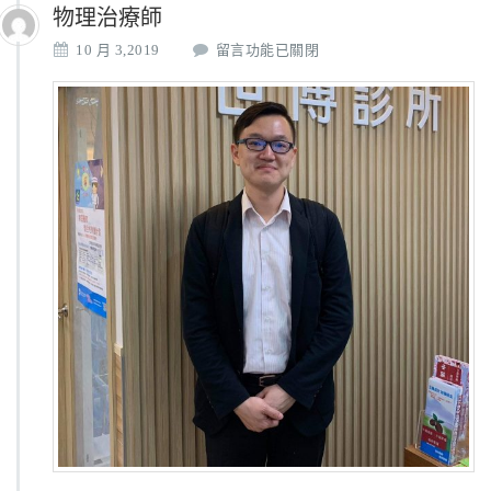
物理治療師
在
10 月 3,2019
留言功能已關閉
〈物
理
治
療
師〉
中